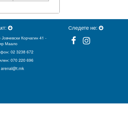
акт:
Следете не:
 Јовчевски Корчагин 41 -
ир Маало
фон: 02 3238 672
лен: 070 220 696
: arenal@t.mk