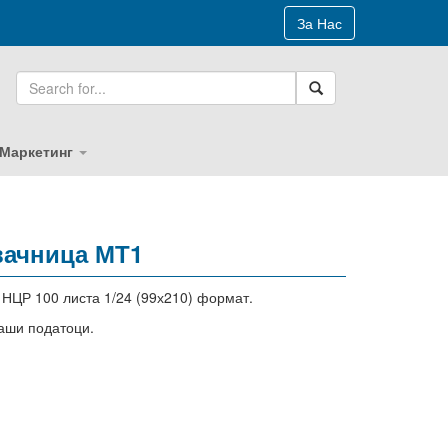
За Нас
 Маркетинг
вачница МТ1
 НЦР 100 листа 1/24 (99х210) формат.
аши податоци.