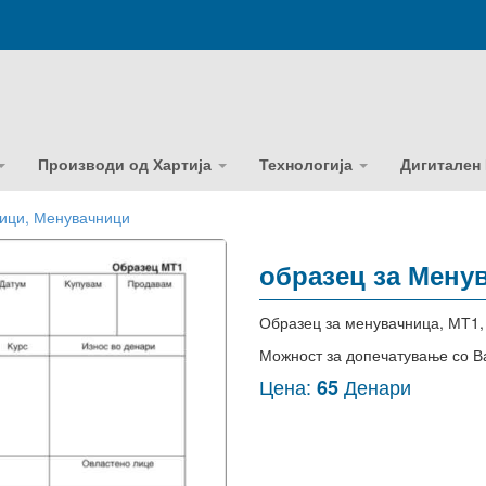
Производи од Хартија
Технологија
Дигитален
ници, Менувачници
образец за Мену
Образец за менувачница, МТ1,
Можност за допечатување со В
Цена:
Денари
65