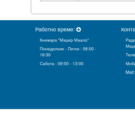
Работно време:
Конт
Книжара "Маџир Маало"
Раде
Маџ
Понеделник - Петок : 08:00 -
16:30
Теле
Сабота : 09:00 - 13:00
Моби
Mail